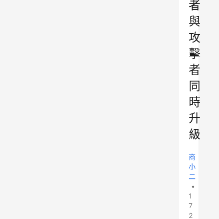
者
與
攻
擊
者
同
時
升
級
商
小
二
•
1
7
2