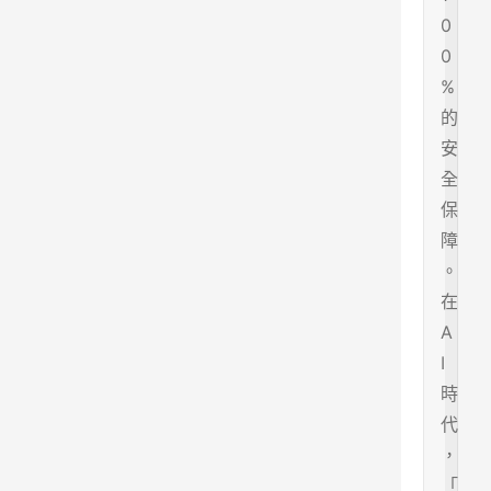
0
0
%
的
安
全
保
障
。
在
A
I
時
代
，
「