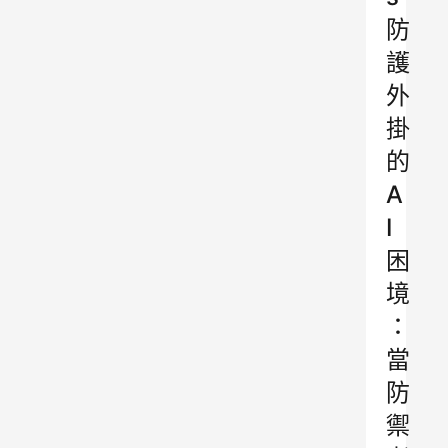
防
護
外
掛
的
A
I
困
境
：
當
防
禦