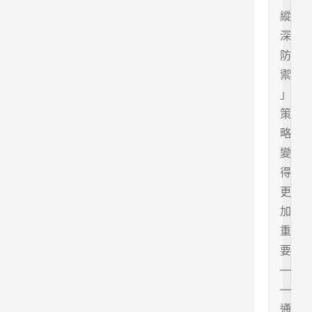
縱
深
防
禦
」
策
略
變
得
更
加
重
要
—
—
通