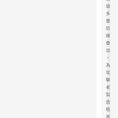
過
多
層
防
線
疊
加
，
為
攻
擊
者
製
造
極
高