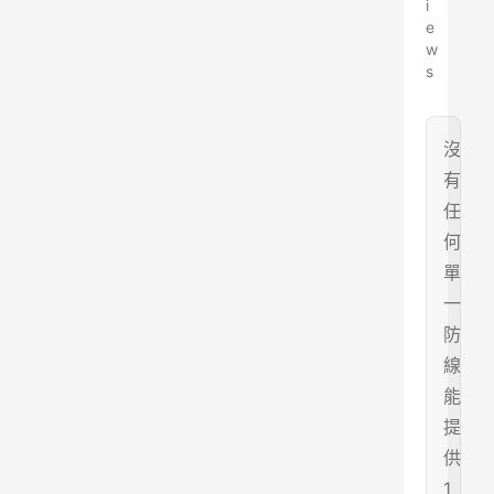
i
e
w
s
沒
有
任
何
單
一
防
線
能
提
供
1