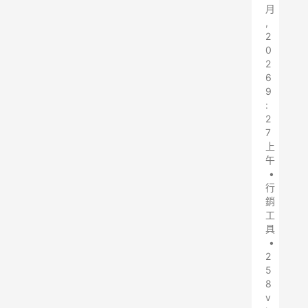
月
,
2
0
2
6
9
:
2
7
上
午
•
行
銷
工
具
•
2
5
8
v