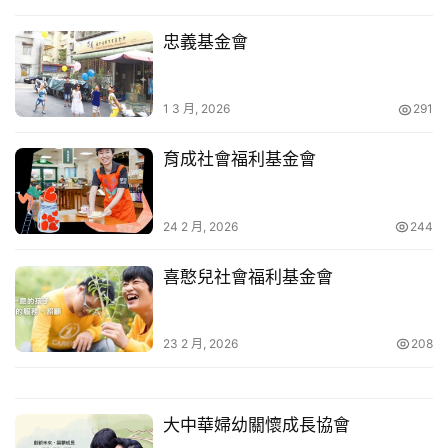
忠義基金會
小
慧
快
1 3 月, 2026
291
訊
育成社會福利基金會
公
登入
註冊
益
互
24 2 月, 2026
244
助
喜憨兒社會福利基金會
行
銷
百
23 2 月, 2026
208
寶
箱
大中華婦幼關懷成長協會