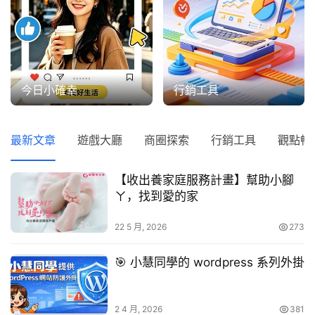
今日小確幸
行銷工具
首
頁
最新文章
遊戲大廳
商圈探索
行銷工具
觀點暢
文
【收出養家庭服務計畫】幫助小腳
章
ㄚ，找到愛的家
分
類
22 5 月, 2026
273
熱
🎯 小慧同學的 wordpress 系列外掛
門
貼
文
2 4 月, 2026
381