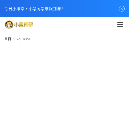
今日小確幸，小慧同學來報到囉！
首
首頁
頁
YouTube
Y
文
章
分
類
熱
門
貼
文
小