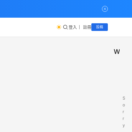
登入
註冊
投稿
WP
S
o
r
r
y
,