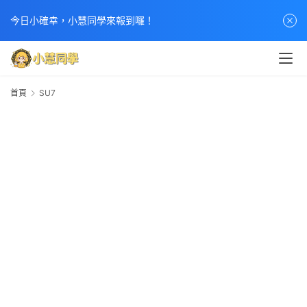
今日小確幸，小慧同學來報到囉！
首頁
SU7
S
首