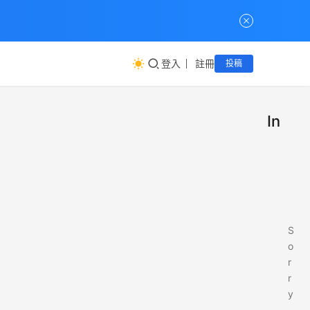
登入
註冊
投稿
Insta
S
o
r
r
y
,