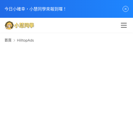
今日小確幸，小慧同學來報到囉！
首頁
HilltopAds
H
首