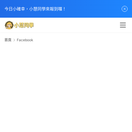
今日小確幸，小慧同學來報到囉！
首
首頁
頁
Facebook
F
文
章
分
類
熱
門
貼
文
小