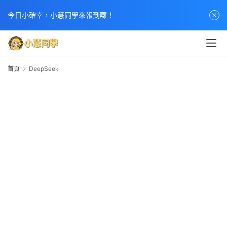
今日小確幸，小慧同學來報到囉！
首
首頁
頁
DeepSeek
D
文
章
分
類
熱
門
貼
文
小