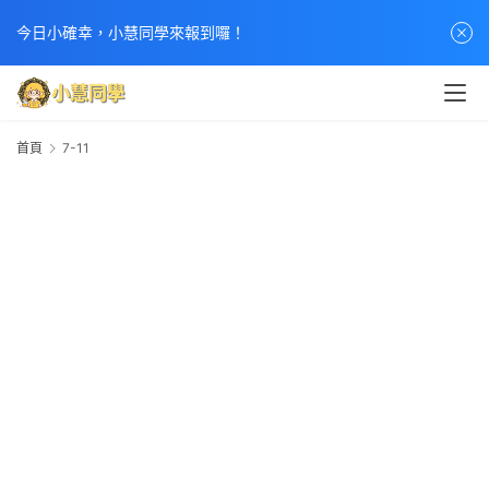
今日小確幸，小慧同學來報到囉！
首頁
7-11
7
1