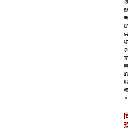
熱
門
貼
文
小
慧
快
訊
公
登入
註冊
益
互
助
行
銷
百