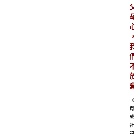
寶
箱
W
P
外
掛
系
列