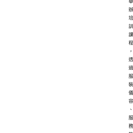
熱
門
貼
文
小
慧
快
訊
公
登入
註冊
益
互
助
行
銷
百