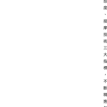
寶
箱
W
P
外
掛
系
列