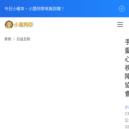
今日小確幸，小慧同學來報到囉！
首頁
公益互助
小
23
公
32