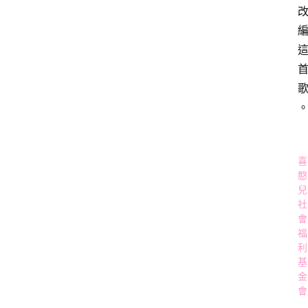
喜
憨
兒
社
會
福
利
基
金
會