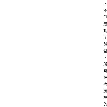
寶
箱
W
P
外
掛
系
列