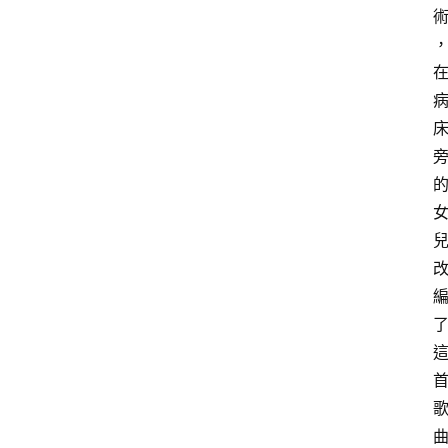
熱
門
貼
文
小
慧
快
訊
公
登入
註冊
益
互
助
行
銷
百