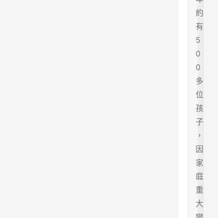
約
有
5
0
0
多
位
孩
子
，
因
家
庭
重
大
變