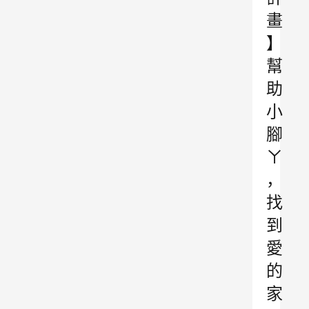
畫
】
幫
助
小
腳
ㄚ
，
找
到
愛
的
家