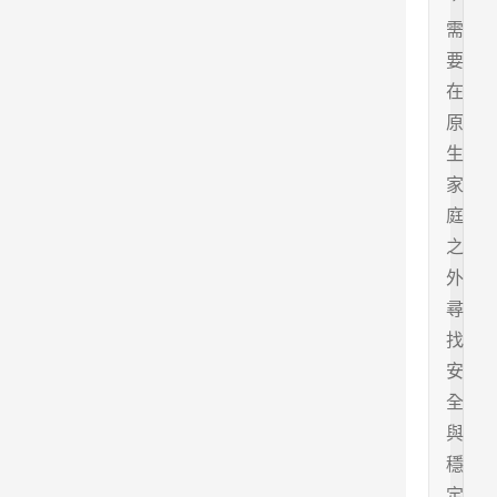
需
要
在
原
生
家
庭
之
外
尋
找
安
全
與
穩
定