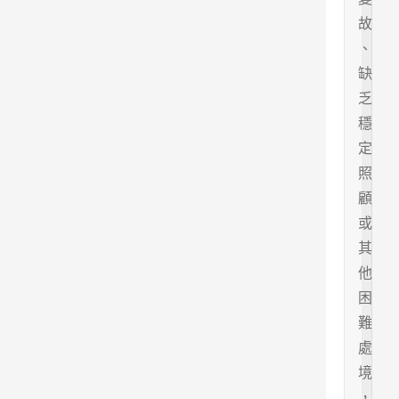
故
、
缺
乏
穩
定
照
顧
或
其
他
困
難
處
境
，