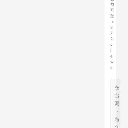
益
互
助
•
2
7
2
v
i
e
w
s
在
台
灣
，
每
年