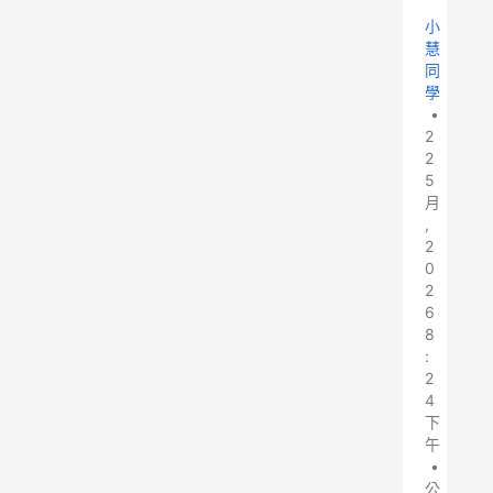
小
慧
同
學
•
2
2
5
月
,
2
0
2
6
8
:
2
4
下
午
•
公