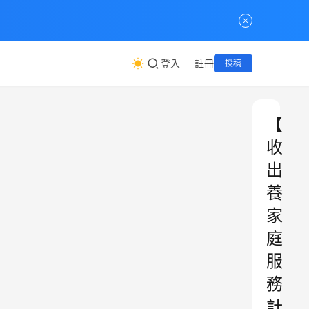
登入
註冊
投稿
【
收
出
養
家
庭
服
務
計