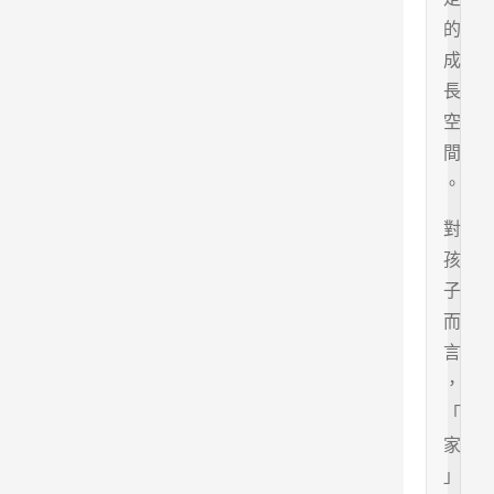
的
成
長
空
間
。
對
孩
子
而
言
，
「
家
」