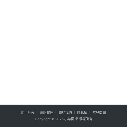
公
登入
註冊
益
互
助
行
銷
百
寶
箱
W
P
外
掛
用户列表
│
聯絡我們
│
關於我們
│
隱私權
│
常見問題
系
Copyright © 2025 小慧同學 版權所有
列