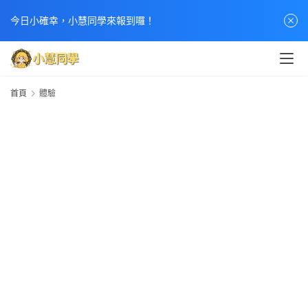
首
今日小確幸，小慧同學來報到囉！
頁
文
章
首頁
體驗
分
類
熱
門
貼
文
小
慧
快
訊