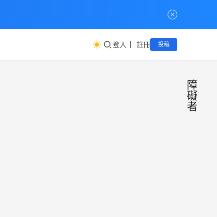
登入
註冊
投稿
障
礙
者
育成
公
益
社會
互
助
福利
30 多
基金
年
前，
至今
會
一群
設立
小慧
24 2