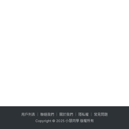
公
登入
註冊
益
互
助
行
銷
百
寶
箱
W
P
外
掛
用户列表
│
聯絡我們
│
關於我們
│
隱私權
│
常見問題
系
Copyright © 2025 小慧同學 版權所有
列