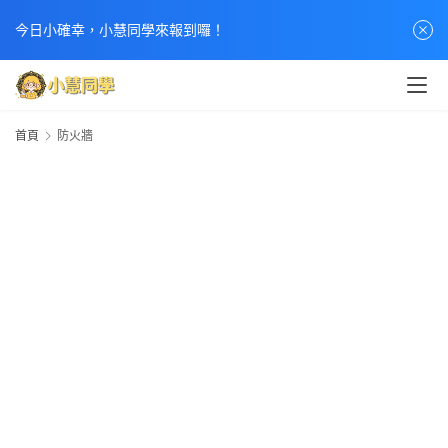
首
今日小確幸，小慧同學來報到囉！
頁
文
章
首頁
防火牆
分
類
熱
門
貼
文
小
慧
快
訊