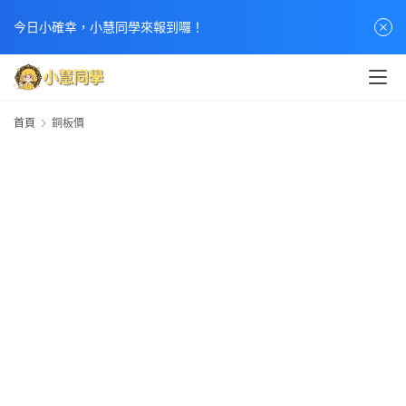
今日小確幸，小慧同學來報到囉！
首
首頁
銅板價
頁
文
章
分
類
熱
門
貼
文