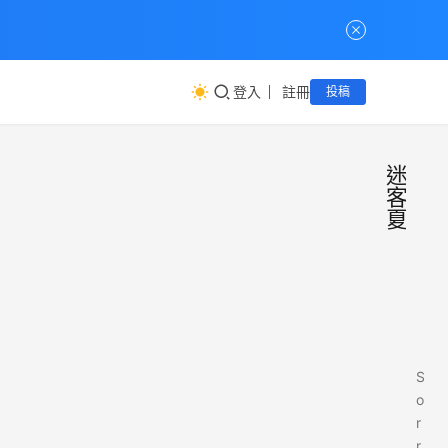
登入
註冊
投稿
迷
客
夏
S
o
r
r