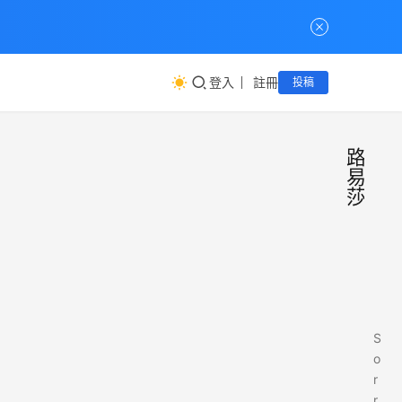
登入
註冊
投稿
路
易
莎
S
o
r
r