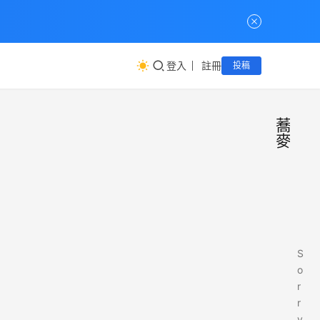
登入
註冊
投稿
蕎
麥
S
o
r
r
y