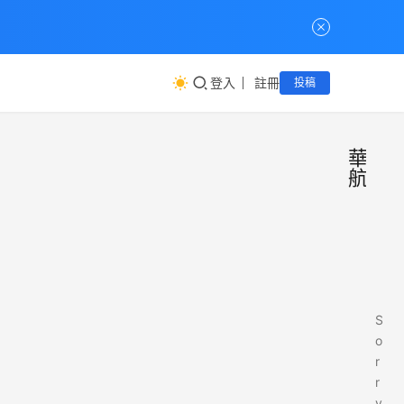
登入
註冊
投稿
華
航
S
o
r
r
y