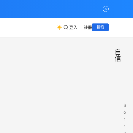
登入
註冊
投稿
自
信
S
o
r
r
y