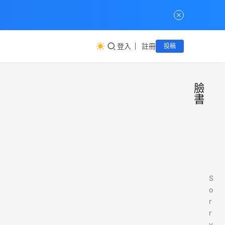
登入
註冊
投稿
臉
書
S
o
r
r
y