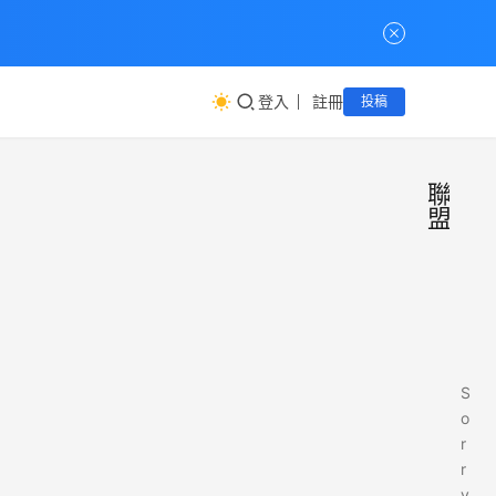
登入
註冊
投稿
聯
盟
S
o
r
r
y