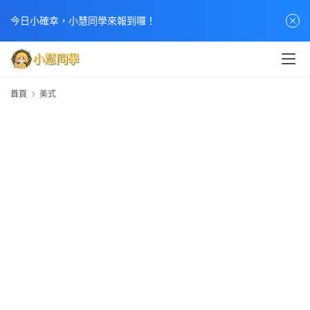
今日小確幸，小慧同學來報到囉！
首
首頁
美式
頁
文
章
分
類
熱
門
貼
文