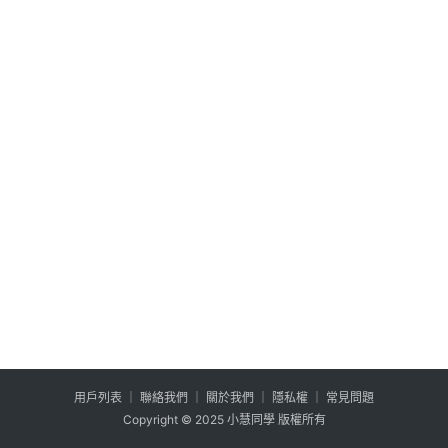
公
登入
註冊
益
互
助
行
銷
百
寶
箱
W
P
外
掛
用户列表
│
聯絡我們
│
關於我們
│
隱私權
│
常見問題
系
Copyright © 2025 小慧同學 版權所有
列