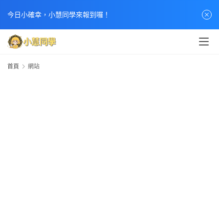
首
今日小確幸，小慧同學來報到囉！
頁
文
章
首頁
網站
分
類
熱
門
貼
文
小
慧
快
訊