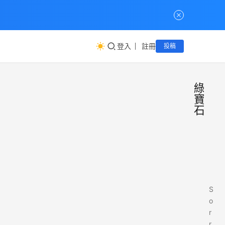
登入
註冊
投稿
綠
寶
石
S
o
r
r