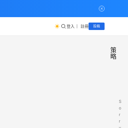
登入
註冊
投稿
策
略
S
o
r
r
y