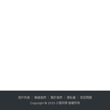
公
登入
註冊
益
互
助
行
銷
百
寶
箱
W
P
外
掛
用户列表
│
聯絡我們
│
關於我們
│
隱私權
│
常見問題
系
Copyright © 2025 小慧同學 版權所有
列