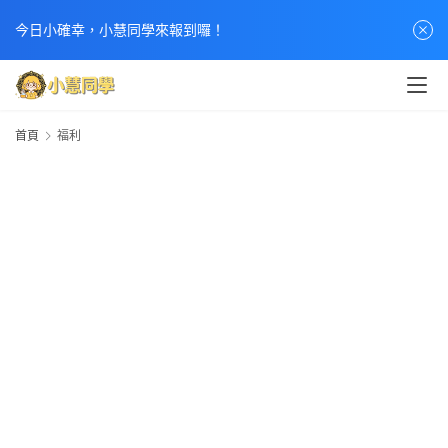
首
今日小確幸，小慧同學來報到囉！
頁
文
章
首頁
福利
分
類
熱
門
貼
文
小
慧
快
訊