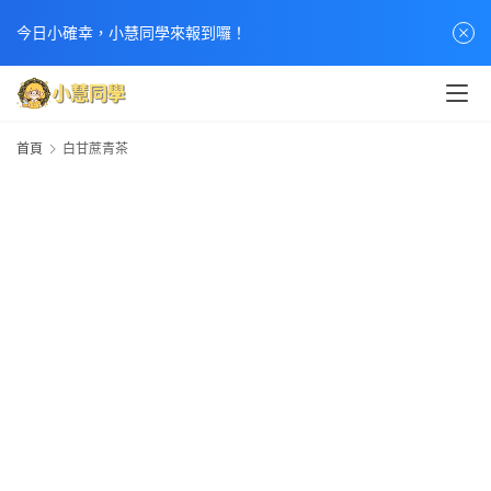
今日小確幸，小慧同學來報到囉！
首頁
白甘蔗青茶