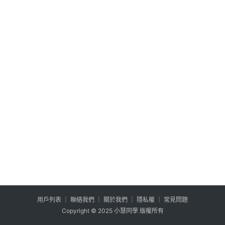
公
登入
註冊
益
互
助
行
銷
百
寶
箱
W
P
外
掛
用户列表
│
聯絡我們
│
關於我們
│
隱私權
│
常見問題
系
Copyright © 2025 小慧同學 版權所有
列