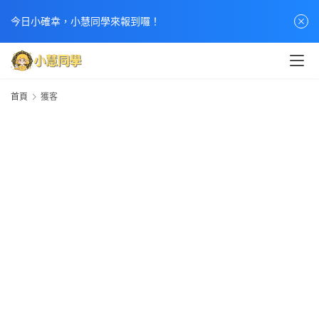
首
今日小確幸，小慧同學來報到囉！
頁
文
章
首頁
獲客
分
類
熱
門
貼
文
小
慧
快
訊