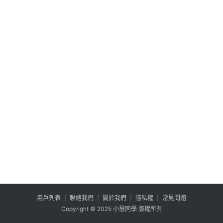
公
登入
註冊
益
互
助
行
銷
百
寶
箱
W
P
外
掛
用户列表
│
聯絡我們
│
關於我們
│
隱私權
│
常見問題
系
Copyright © 2025 小慧同學 版權所有
列