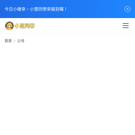
首
今日小確幸，小慧同學來報到囉！
頁
文
章
首頁
父母
分
類
熱
門
貼
文
小
慧
快
訊