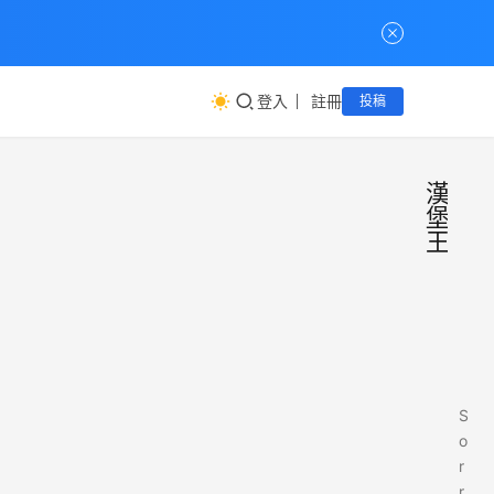
登入
註冊
投稿
漢
堡
王
S
o
r
r