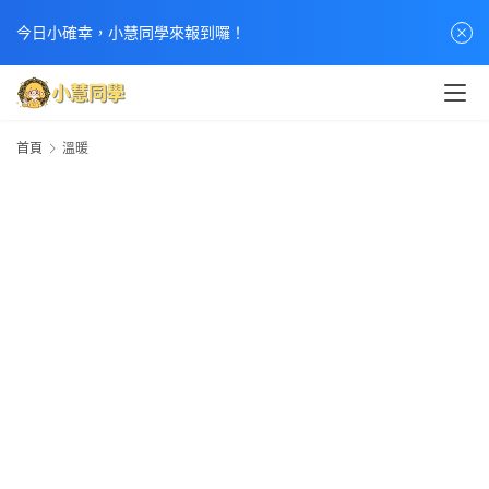
首
今日小確幸，小慧同學來報到囉！
頁
文
章
首頁
溫暖
分
類
熱
門
貼
文
小
慧
快
訊