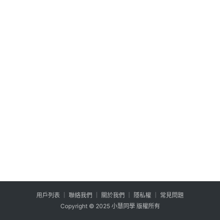
公
登入
註冊
益
互
助
行
銷
百
寶
箱
W
P
外
掛
用户列表
│
聯絡我們
│
關於我們
│
隱私權
│
常見問題
系
Copyright © 2025 小慧同學 版權所有
列