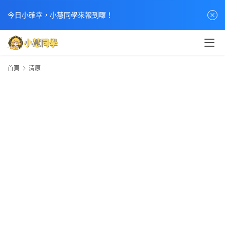
今日小確幸，小慧同學來報到囉！
首
首頁
清原
頁
文
章
分
類
熱
門
貼
文