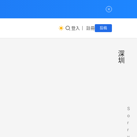
登入
註冊
投稿
深
圳
S
o
r
r
y