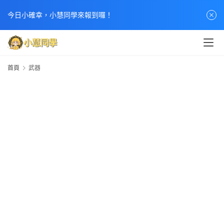
首
今日小確幸，小慧同學來報到囉！
頁
文
章
首頁
武器
分
類
熱
門
貼
文
小
慧
快
訊