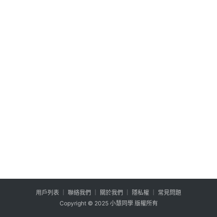
公
登入
註冊
益
互
助
行
銷
百
寶
箱
W
P
外
掛
用户列表
│
聯絡我們
│
關於我們
│
隱私權
│
常見問題
系
Copyright © 2025 小慧同學 版權所有
列