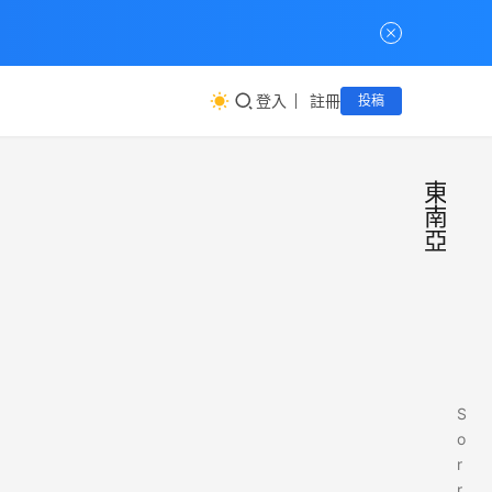
登入
註冊
投稿
東
南
亞
S
o
r
r