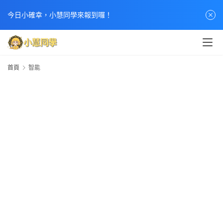
首
今日小確幸，小慧同學來報到囉！
頁
文
章
首頁
智能
分
類
熱
門
貼
文
小
慧
快
訊