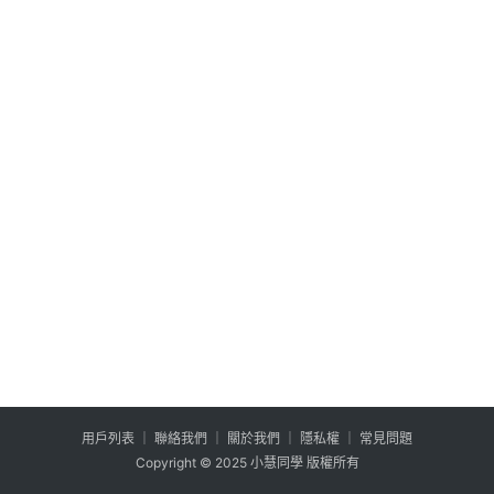
公
登入
註冊
益
互
助
行
銷
百
寶
箱
W
P
外
掛
用户列表
│
聯絡我們
│
關於我們
│
隱私權
│
常見問題
系
Copyright © 2025 小慧同學 版權所有
列