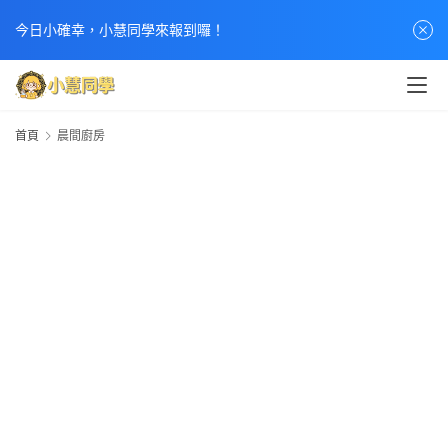
今日小確幸，小慧同學來報到囉！
首頁
晨間廚房