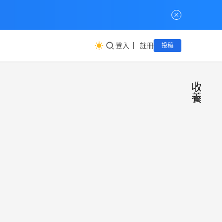
登入
註冊
投稿
收
養
【收
公
益
出養
互
助
家庭
在台
服務
灣，
每年
對孩
計
約有
子而
畫】
小慧
22 5
500
言，
幫助
同學
月,