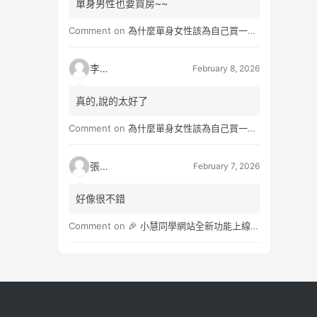
單身男性也要買房~~
Comment on
為什麼單身女性該為自己買一間房？不只為了棲身，更是為人生買一份「選擇權」
李小真
February 8, 2026
真的,說的太好了
Comment on
為什麼單身女性該為自己買一間房？不只為了棲身，更是為人生買一份「選擇權」
張小玉
February 7, 2026
好像很不錯
Comment on
🎉 小慧同學網站全新功能上線：3×3角子老虎抽獎遊戲，助力商家輕鬆行銷！