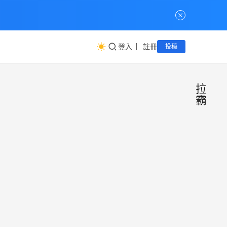
登入
註冊
投稿
拉
霸
拉霸
行
銷
銷工
工
具
正式
備受
架「
迎的
霸行
該工
慧同
商
工具
以趣
學」
小二
3 2 月,
正式
互動
免費
2026