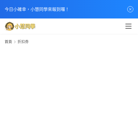
首
今日小確幸，小慧同學來報到囉！
頁
文
章
首頁
折扣券
分
類
熱
門
貼
文
小
慧
快
訊