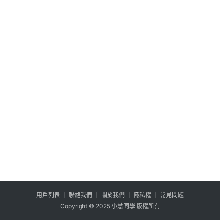
公
登入
註冊
益
互
助
行
銷
百
寶
箱
W
P
外
掛
用户列表
│
聯絡我們
│
關於我們
│
隱私權
│
常見問題
系
Copyright © 2025 小慧同學 版權所有
列