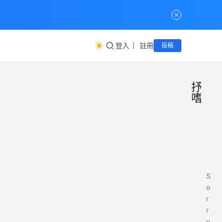
登入
註冊
投稿
抒
嗜
S
o
r
r
y