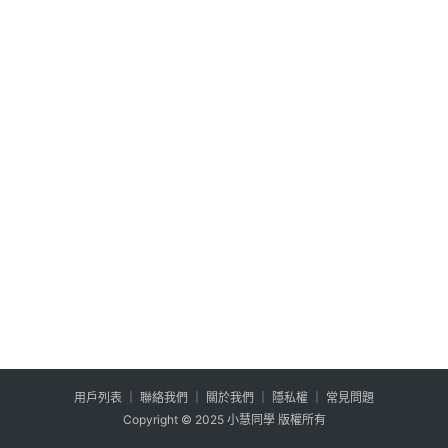
公
登入
註冊
益
互
助
行
銷
百
寶
箱
W
P
外
掛
用户列表
│
聯絡我們
│
關於我們
│
隱私權
│
常見問題
系
Copyright © 2025 小慧同學 版權所有
列