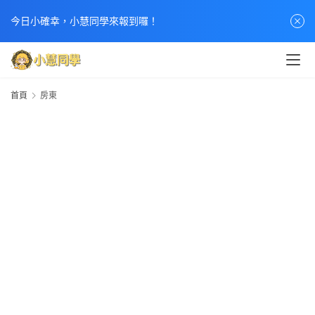
首
今日小確幸，小慧同學來報到囉！
頁
文
章
首頁
房東
分
類
熱
門
貼
文
小
慧
快
訊