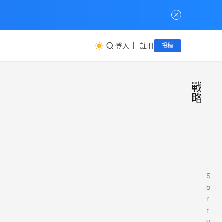
登入
註冊
投稿
戰
略
S
o
r
r
y