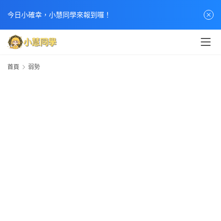
首
今日小確幸，小慧同學來報到囉！
頁
文
章
首頁
弱勢
分
類
熱
門
貼
文
小
慧
快
訊