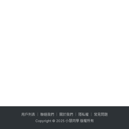
公
登入
註冊
益
互
助
行
銷
百
寶
箱
W
P
外
掛
用户列表
│
聯絡我們
│
關於我們
│
隱私權
│
常見問題
系
Copyright © 2025 小慧同學 版權所有
列