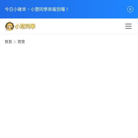
首
今日小確幸，小慧同學來報到囉！
頁
文
章
首頁
寶寶
分
類
熱
門
貼
文
小
慧
快
訊