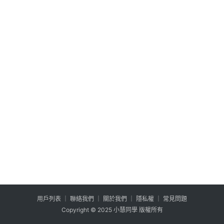
公
登入
註冊
益
互
助
行
銷
百
寶
箱
W
P
外
掛
用户列表
│
聯絡我們
│
關於我們
│
隱私權
│
常見問題
系
Copyright © 2025 小慧同學 版權所有
列