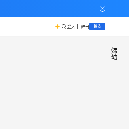
登入
註冊
投稿
婦
幼
大中
公
益
華婦
互
助
幼關
大中
懷成
華婦
幼關
長協
懷成
會
小慧
23 2
長協
同學
月,